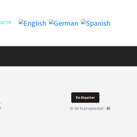
TACTO
En Alquiler
.
ID de la propiedad :
45
2