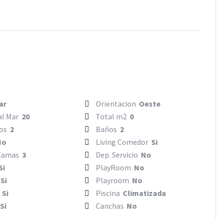
ar
Orientacion
Oeste
al Mar
20
Total m2
0
ios
2
Baños
2
No
Living Comedor
Si
 Camas
3
Dep. Servicio
No
Si
PlayRoom
No
o
Si
Playroom
No
a
Si
Piscina
Climatizada
Si
Canchas
No