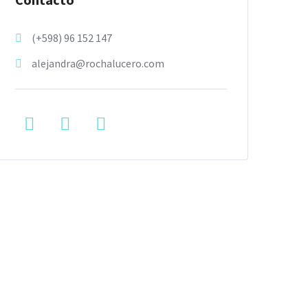
(+598) 96 152 147
alejandra@rochalucero.com