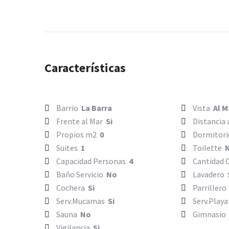
Características
Barrio
La Barra
Vista
Al M
Frente al Mar
Si
Distancia 
Propios m2
0
Dormitor
Suites
1
Toilette
Capacidad Personas
4
Cantidad
Baño Servicio
No
Lavadero
Cochera
Si
Parriller
Serv.Mucamas
Si
Serv.Play
Sauna
No
Gimnasio
Vigilancia
Si