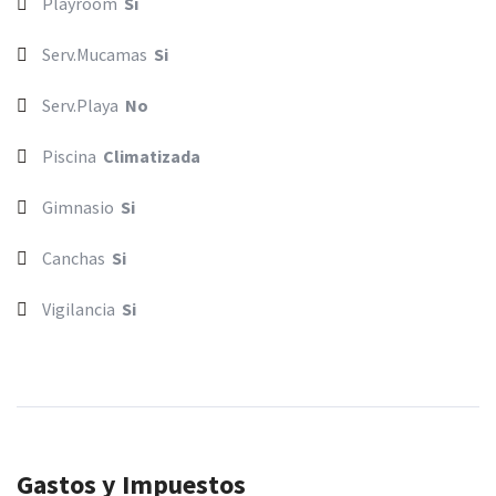
Playroom
Si
Serv.Mucamas
Si
Serv.Playa
No
Piscina
Climatizada
Gimnasio
Si
Canchas
Si
Vigilancia
Si
Gastos y Impuestos