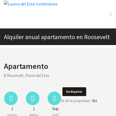
Alquiler anual apartamento en Roosevelt
Apartamento
Roosevelt, Punta del Este
En Alquiler
ID de la propiedad :
951
1
1
Sup.
2
Dorms
Baños
0 m