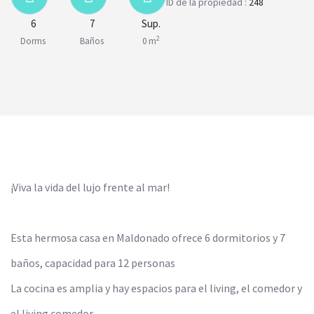
ID de la propiedad :
248
6
7
Sup.
2
Dorms
Baños
0 m
¡Viva la vida del lujo frente al mar!
Esta hermosa casa en Maldonado ofrece 6 dormitorios y 7
baños, capacidad para 12 personas
La cocina es amplia y hay espacios para el living, el comedor y
el living comedor.